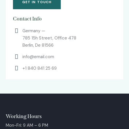
Contact Info
Germany —
785 15h Street, Office 478
Berlin, De 81566
info@email.com
+1 840 841 25 69
Working Hours
Mon-Fri: 9 AM – 6 PM