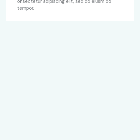
onsectetur adipiscing elit, sed do eiusm od
tempor.