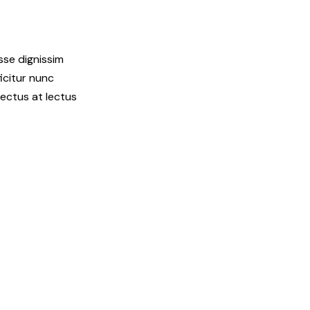
se dignissim
ficitur nunc
lectus at lectus